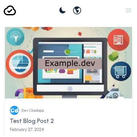
user.languageswitcher
Set Theme
Ope
Dev Cloudapp
Test Blog Post 2
February 27, 2024