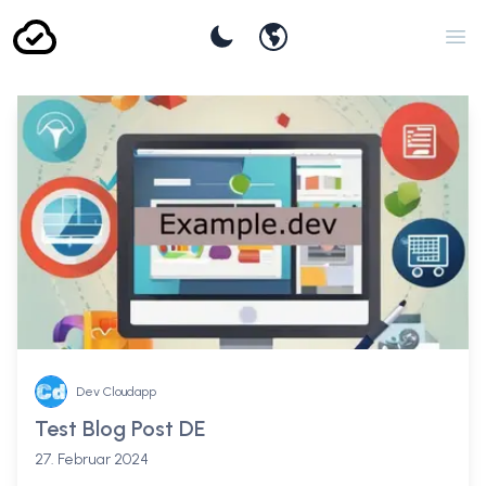
user.languageswitcher
Set Theme
Ope
Dev Cloudapp
Test Blog Post DE
27. Februar 2024