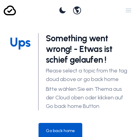
user.languageswitcher
Set Theme
Ope
Something went
Ups
wrong! - Etwas ist
schief gelaufen !
Please select a topic from the tag
cloud above or go back home
Bitte wählen Sie ein Thema aus
der Cloud oben oder klicken auf
Go back home Button
Go back home